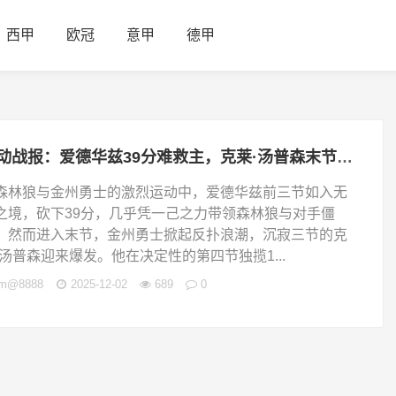
西甲
欧冠
意甲
德甲
运动战报：爱德华兹39分难救主，克莱·汤普森末节17分率金州勇士逆转森林狼
森林狼与金州勇士的激烈运动中，爱德华兹前三节如入无
之境，砍下39分，几乎凭一己之力带领森林狼与对手僵
。然而进入末节，金州勇士掀起反扑浪潮，沉寂三节的克
·汤普森迎来爆发。他在决定性的第四节独揽1...
jm@8888
2025-12-02
689
0