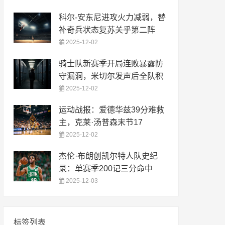
科尔-安东尼进攻火力减弱，替
补奇兵状态复苏关乎第二阵
2025-12-02
骑士队新赛季开局连败暴露防
守漏洞，米切尔发声后全队积
2025-12-02
运动战报：爱德华兹39分难救
主，克莱·汤普森末节17
2025-12-02
杰伦·布朗创凯尔特人队史纪
录：单赛季200记三分命中
2025-12-03
标签列表