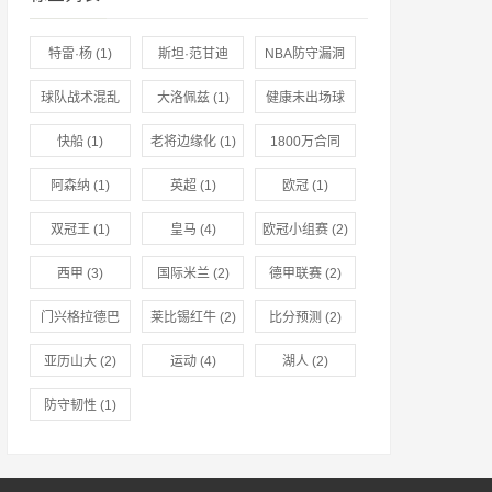
特雷·杨
(1)
斯坦·范甘迪
NBA防守漏洞
(1)
(1)
球队战术混乱
大洛佩兹
(1)
健康未出场球
(1)
员
(1)
快船
(1)
老将边缘化
(1)
1800万合同
(1)
阿森纳
(1)
英超
(1)
欧冠
(1)
双冠王
(1)
皇马
(4)
欧冠小组赛
(2)
西甲
(3)
国际米兰
(2)
德甲联赛
(2)
门兴格拉德巴
莱比锡红牛
(2)
比分预测
(2)
赫
(2)
亚历山大
(2)
运动
(4)
湖人
(2)
防守韧性
(1)