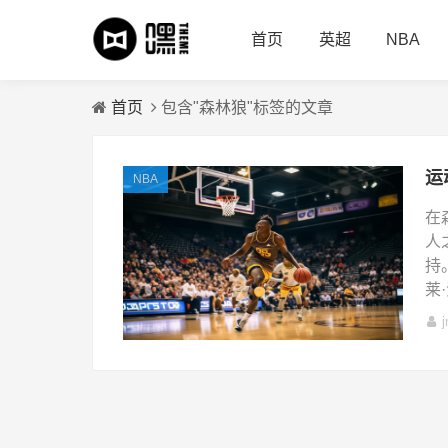
首页
英超
NBA
首页
包含"森林狼"标签的文章
NBA
在
人
持
莱