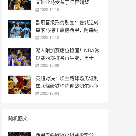
文班亚马受益于阵容调整
2025-12-16
欧冠晋级形势剧变：曼城逆转
皇家马德里震撼西甲，阿森纳
2025-12-12
湖人附加赛席位稳固！NBA常
规赛西部排名再生变，勇士
2025-12-09
英超对决：埃兰路球场见证利
兹联保级铁桶阵迎战切尔西争
2025-12-04
随机图文
西甲五强欧冠小组赛形势分