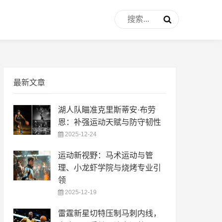
最新文章
湖人队瞄准克里斯蒂安·布劳
恩：补强运动天赋与防守韧性
2025-12-24
运动新视野：马术运动与管
理、小龙虾学院与烧烤专业引
领
2025-12-19
雷霆新星切特压制马刺内线，