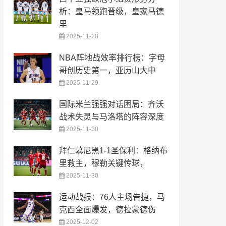
析：皇马领跑晋级，皇家马德
里
2025-11-28
NBA阵地战效率排行榜：字母
哥创历史第一，亚历山大中
2025-11-29
国际米兰强强对话困局：齐沃
战术失灵与马洛塔的阵容深度
2025-11-30
拜仁慕尼黑1-1圣保利：格纳布
里救主，穆勒关键传球，
2025-11-30
运动战报：76人主场告捷，马
克西全面爆发，德拉蒙德伤
2025-12-02