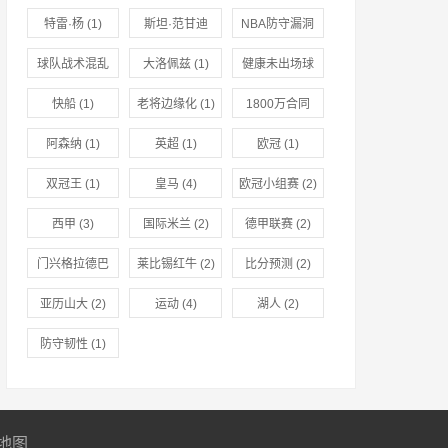
特雷·杨
(1)
斯坦·范甘迪
NBA防守漏洞
(1)
(1)
球队战术混乱
大洛佩兹
(1)
健康未出场球
(1)
员
(1)
快船
(1)
老将边缘化
(1)
1800万合同
(1)
阿森纳
(1)
英超
(1)
欧冠
(1)
双冠王
(1)
皇马
(4)
欧冠小组赛
(2)
西甲
(3)
国际米兰
(2)
德甲联赛
(2)
门兴格拉德巴
莱比锡红牛
(2)
比分预测
(2)
赫
(2)
亚历山大
(2)
运动
(4)
湖人
(2)
防守韧性
(1)
地图