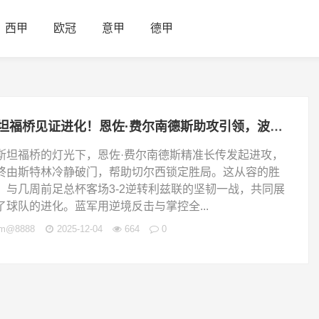
西甲
欧冠
意甲
德甲
斯坦福桥见证进化！恩佐·费尔南德斯助攻引领，波切蒂诺的切尔西再战利兹联
斯坦福桥的灯光下，恩佐·费尔南德斯精准长传发起进攻，
终由斯特林冷静破门，帮助切尔西锁定胜局。这从容的胜
，与几周前足总杯客场3-2逆转利兹联的坚韧一战，共同展
了球队的进化。蓝军用逆境反击与掌控全...
jm@8888
2025-12-04
664
0