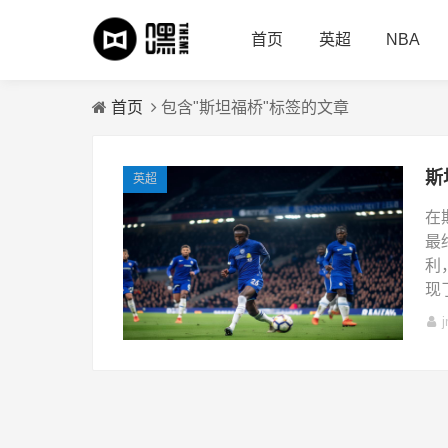
首页
英超
NBA
首页
包含"斯坦福桥"标签的文章
英超
在
最
利
现