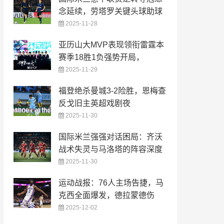
念延续，劳塔罗关键头球助球
2025-11-28
亚历山大MVP表现领衔雷霆本
赛季18胜1负强势开局，
2025-11-29
福登绝杀曼城3-2险胜，恩梅查
反戈旧主英超戏剧夜
2025-11-30
国际米兰强强对话困局：齐沃
战术失灵与马洛塔的阵容深度
2025-11-30
运动战报：76人主场告捷，马
克西全面爆发，德拉蒙德伤
2025-12-02