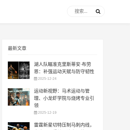
最新文章
湖人队瞄准克里斯蒂安·布劳
恩：补强运动天赋与防守韧性
2025-12-24
运动新视野：马术运动与管
理、小龙虾学院与烧烤专业引
领
2025-12-19
雷霆新星切特压制马刺内线，