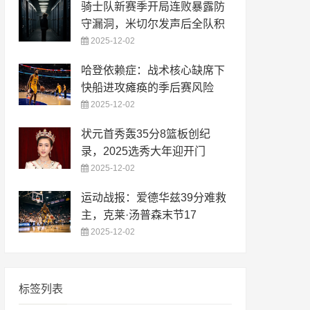
骑士队新赛季开局连败暴露防
守漏洞，米切尔发声后全队积
2025-12-02
哈登依赖症：战术核心缺席下
快船进攻瘫痪的季后赛风险
2025-12-02
状元首秀轰35分8篮板创纪
录，2025选秀大年迎开门
2025-12-02
运动战报：爱德华兹39分难救
主，克莱·汤普森末节17
2025-12-02
标签列表