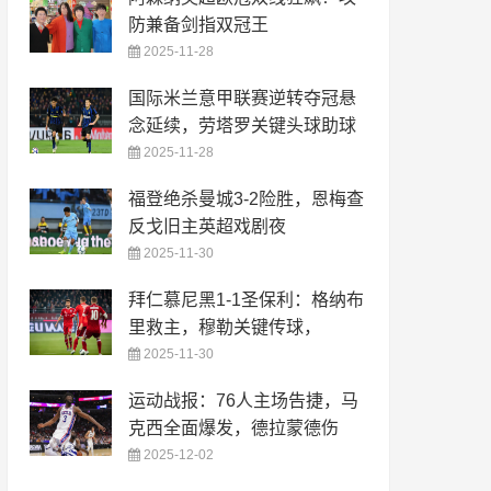
防兼备剑指双冠王
2025-11-28
国际米兰意甲联赛逆转夺冠悬
念延续，劳塔罗关键头球助球
2025-11-28
福登绝杀曼城3-2险胜，恩梅查
反戈旧主英超戏剧夜
2025-11-30
拜仁慕尼黑1-1圣保利：格纳布
里救主，穆勒关键传球，
2025-11-30
运动战报：76人主场告捷，马
克西全面爆发，德拉蒙德伤
2025-12-02