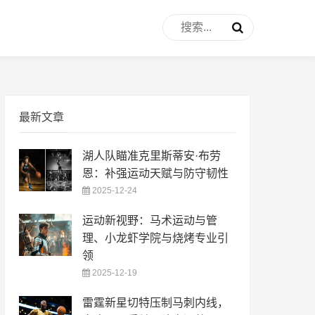
最新文章
湖人队瞄准克里斯蒂安·布劳
恩：补强运动天赋与防守韧性
2025-12-24
运动新视野：马术运动与管
理、小龙虾学院与烧烤专业引
领
2025-12-19
雷霆新星切特压制马刺内线，