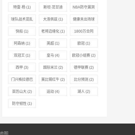
特雷·杨
(1)
斯坦·范甘迪
NBA防守漏洞
(1)
(1)
球队战术混乱
大洛佩兹
(1)
健康未出场球
(1)
员
(1)
快船
(1)
老将边缘化
(1)
1800万合同
(1)
阿森纳
(1)
英超
(1)
欧冠
(1)
双冠王
(1)
皇马
(4)
欧冠小组赛
(2)
西甲
(3)
国际米兰
(2)
德甲联赛
(2)
门兴格拉德巴
莱比锡红牛
(2)
比分预测
(2)
赫
(2)
亚历山大
(2)
运动
(4)
湖人
(2)
防守韧性
(1)
地图