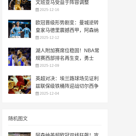
文班亚马受益于阵容调整
2025-12-16
欧冠晋级形势剧变：曼城逆转
皇家马德里震撼西甲，阿森纳
2025-12-12
湖人附加赛席位稳固！NBA常
规赛西部排名再生变，勇士
2025-12-09
英超对决：埃兰路球场见证利
兹联保级铁桶阵迎战切尔西争
2025-12-04
随机图文
阿森纳英超欧冠双线狂飙！攻