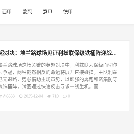
西甲
欧冠
意甲
德甲
英超对决：埃兰路球场见证利兹联保级铁桶阵迎战切尔西争冠破解之战
埃兰路球场这场关键的英超对决中，利兹联为保级而切尔
为争冠，两种截然相反的命运将展开直接碰撞。主队利兹
已无退路，势必借助主场声势，以顽强的奔跑和密集防守
筑铁桶阵，试图通过快速反击寻求一线生机。而...
jm@8888
2025-12-04
710
0