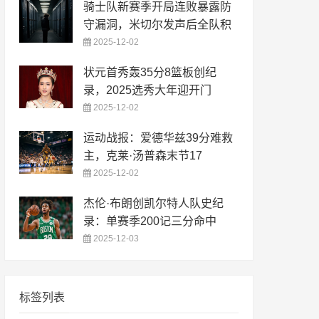
骑士队新赛季开局连败暴露防
守漏洞，米切尔发声后全队积
2025-12-02
状元首秀轰35分8篮板创纪
录，2025选秀大年迎开门
2025-12-02
运动战报：爱德华兹39分难救
主，克莱·汤普森末节17
2025-12-02
杰伦·布朗创凯尔特人队史纪
录：单赛季200记三分命中
2025-12-03
标签列表