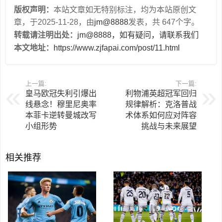
版权声明：
本站文章如无特别标注，均为本站原创文
章，于2025-11-28，由
jm@8888
发表，共 647个字。
转载请注明出处：
jm@8888，如有疑问，请联系我们
本文地址：
https://www.zjfapai.com/post/11.html
上一篇:
下一篇:
皇马欧冠失利引爆出
利物浦英超冠军回归
线悬念！穆里尼奥率
规律解析：克洛普战
本菲卡逆转曼城改写
术体系如何应对阵容
小组形势
挑战与未来展望
相关推荐