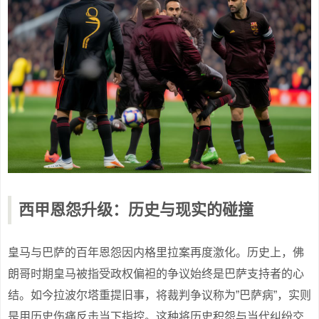
西甲恩怨升级：历史与现实的碰撞
皇马与巴萨的百年恩怨因内格里拉案再度激化。历史上，佛
朗哥时期皇马被指受政权偏袒的争议始终是巴萨支持者的心
结。如今拉波尔塔重提旧事，将裁判争议称为”巴萨病”，实则
是用历史伤痛反击当下指控。这种将历史积怨与当代纠纷交