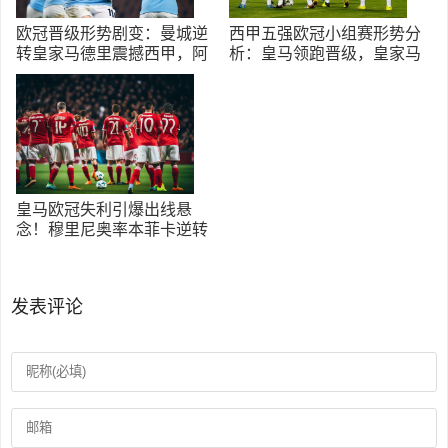
欧冠晋级形势剧变：曼城逆
西甲五强欧冠小组赛形势分
转皇家马德里震撼西甲，阿
析：皇马领跑晋级，皇家马
森纳六连胜锁定出线
德里等队出线前景解读
皇马欧冠失利引爆出线悬
念！穆里尼奥率本菲卡逆转
曼城改写小组形势
发表评论