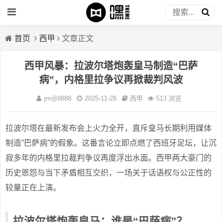
首页
西甲
文章正文
西甲风暴：拉波尔塔炮轰皇马制造“巴萨
病”，内格里拉争议再掀裁判风波
jm@8888
2025-11-28
西甲
513 浏览
拉波尔塔在最新发布会上火力全开，直斥皇马长期利用媒体
制造”巴萨病”的假象。这番言论立即点燃了西班牙足坛，让沉
寂多年的内格里拉裁判争议再度浮出水面。西甲两大豪门的
历史恩怨与当下矛盾相互交织，一场关于话语权与公正性的
较量正在上演。
拉波尔塔炮轰皇马：谁是“巴萨病”？